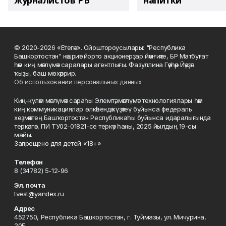
журналистов РБ
напитки"
© 2020-2026 «Етегән». Ойоштороусылары: "Республика
Башкортостан" нәшриәт йорто акционерҙар йәмғиәте, БР Матбуғат
һәм киң мәғлүмәт саралары агентлығы. Фазуллина Гәүһәр Йәүҙәт
ҡыҙы, баш мөхәррир.
Об использовании персональных данных
Киң-күләм мәғлүмәт сараһы Элемтә, мәғлүмәт технологиялары һәм
киң коммуникациялар өлкәһендә күҙәтеү буйынса федераль
хеҙмәттең Башҡортостан Республикаһы буйынса идаралығында
теркәлгән, ПИ ТУ02-01821-се теркәү һаны, 2025 йылдың 19-сы
майы.
Запрещено для детей «18+»
Телефон
8 (34782) 5-12-96
Эл. почта
tvest@yandex.ru
Адрес
452750, Республика Башкортостан, г. Туймазы, ул. Мичурина,
20Б