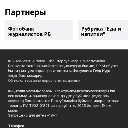
Партнеры
Фотобанк
Рубрика "Еда и
журналистов РБ
напитки"
© 2020-2026 «Етегән». Ойоштороусылары: "Республика
Башкортостан" нәшриәт йорто акционерҙар йәмғиәте, БР Матбуғат
һәм киң мәғлүмәт саралары агентлығы. Фазуллина Гәүһәр Йәүҙәт
ҡыҙы, баш мөхәррир.
Об использовании персональных данных
Киң-күләм мәғлүмәт сараһы Элемтә, мәғлүмәт технологиялары һәм
киң коммуникациялар өлкәһендә күҙәтеү буйынса федераль
хеҙмәттең Башҡортостан Республикаһы буйынса идаралығында
теркәлгән, ПИ ТУ02-01821-се теркәү һаны, 2025 йылдың 19-сы
майы.
Запрещено для детей «18+»
Телефон