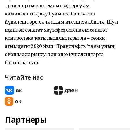
транспорты системаһын үҫтереү һәм
камиллаштырыу буйынса башҡа эш
йүнәлештәре лә тәҡдим ителде, әлбиттә. Шул
иҫәптән сәнәғәт хәүвефһеҙлегенә һәм сәнәғәт
контроленә ҡағылышлылары ла – сөнки
ағымдағы 2020 йыл “Транснефть”тә һәм уның
ойошмаларында тап ошо йүнәлештәргә
бағышланған.
Читайте нас
Партнеры