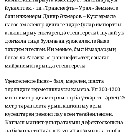
йүнәлттек, - ти «Транснефть – Урал» йәмғиәте
баш инженеры Данир Әхмәров. – Күргәҙмәлә
насос һәм электр двигателдәре (улар импортты
алыштырыу сиктәрендә етештерелә), шулай уҡ
донъяла тиңе булмаған үҙенсәлекле йыһаз
тәҡдим ителгән. Иң мөһиме, был йыһаздарҙың
бөтәһе лә Рәсәйҙә, «Транснефть»тең сәнәғәт
майҙансыҡтарында етештерелә.
Үҙенсәлекле йыһаз – был, мәҫәлән, шахта
төрөндәге герметиклаусы камера. Ул 300-1200
миллиметр диаметрлы торба үткәргестәрҙең 25
метр тәрәнлектә урынлашҡан һыу аҫты
күсештәрен ремонтлау өсөн тәғәйенләнгән.
Ҡатнаш магнит-ультратауыш дефектоскопына
ла баҙарда тиңдәр юҡ: уның ярҙамында торба