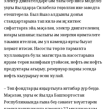
электр двигателдәре (һәм тағы бер нисә моделе)
һуңғы йылдарҙа Силәбелә төҙөлгән ике заводта
етештерелә. Был йыһаз алдынғы донъя
стандартарына тап килә һәм иҫ киткес
сифаттарға эйә, мәҫәлән, электр двигателенең
юғары ышаныслылығы һәм энергия һөҙөмтәлеге
тәьмин ителгән, һәм ул кәмендә ярты быуат
хеҙмәт итәсәк. Насосты төрлө тармаҡта
ҡулланырға була: магистраль насостарына
ярҙам-терәк вазифаһын үтәйәсәк, нефть һәм нефть
продуктары ағыҙыу, резервуар паркы эсендә
нефть ҡыуҙырыу өсөн ҡулай.
– Төп фондтарҙы яңыртыуға иғтибар ҙур беҙҙә.
Мәҫәлән, һуңғы өс йылда Башҡортостан
Республикаһында ғына беҙ сәнәғәт ҡеүәттәрен
камиллаштырыуға кәмендә 27 миллиард һум