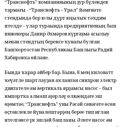
“Транснефть” компанияһының ҙур бүлендек
тармағы - “Транснефть – Урал” йәмғиәте
стендында бер юлы дүрт яңылыҡ тәҡдим
ителде – улар тураһында предприятиеның баш
инженеры Данир Әхмәров күргәҙмә асылыу
менән стендтың беренсе ҡунағы булған
Башҡортостан Республикаһы Башлығы Радий
Хәбировҡа һөйләне.
Бында ҡарар әйбер бар. Бына, 8 мең киловатт
ҡеүәтле шартлауҙан һаҡланған синхрон электр
двигателе һәм вертикаль ярҙамсы насос – был
импортҡа алмаш әҙерләү өлкәһендәге эш
һөҙөмтәһе, “Транснефть” уны Рәсәй сәнәғәте өсөн
өҫтөнлекле йүнәлештәрҙең береһе тип иғлан
ителгәнсе үк эшләй башланы. Әлеге насос һәм