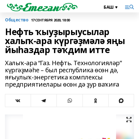
Общество
17 СЕНТЯБРЯ 2020, 18:00
Нефть ҡыуҙырыусылар
халыҡ-ара күргәҙмәлә яңы
йыһаздар тәҡдим итте
Халыҡ-ара “Газ. Нефть. Технологияләр”
күргәҙмәһе – был республика өсөн дә,
яғыулыҡ-энергетика комплексы
предприятиелары өсөн дә ҙур ваҡиға