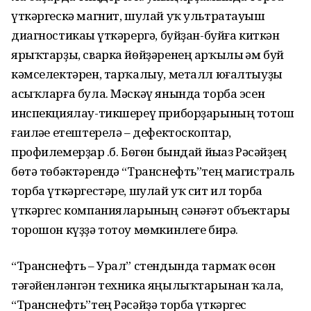
үткәргескә магнит, шулай уҡ ультратауыш
диагностикаһы үткәрергә, буйҙан-буйға киткән
ярыҡтарҙы, сварка йөйҙәренең арҡылы һәм буй
кәмселектәрен, тарҡалыу, металл юғалтыуҙы
асыҡларға була. Мәскәү янында торба эсен
инспекциялау-тикшереү приборҙарының тотош
ғаиләһе етештерелә – дефектоскоптар,
профилемерҙар һ.б. Бөгөн бындай йыһаз Рәсәйҙең
бөтә төбәктәрендә “Транснефть”тең магистраль
торба үткәргестәре, шулай уҡ сит ил торба
үткәргес компанияларының сәнәғәт объектары
торошон күҙҙә тотоу мөмкинлеге бирә.
“Транснефть – Урал” стендында тармаҡ өсөн
тәғәйенләнгән техника яңылыҡтарынан ҡала,
“Транснефть”тең Рәсәйҙә торба үткәргес