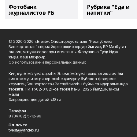
Фотобанк
Рубрика "Еда и
журналистов РБ
напитки"
© 2020-2026 «Етегән». Ойоштороусылары: "Республика
Башкортостан" нәшриәт йорто акционерҙар йәмғиәте, БР Матбуғат
һәм киң мәғлүмәт саралары агентлығы. Фазуллина Гәүһәр Йәүҙәт
ҡыҙы, баш мөхәррир.
Об использовании персональных данных
Киң-күләм мәғлүмәт сараһы Элемтә, мәғлүмәт технологиялары һәм
киң коммуникациялар өлкәһендә күҙәтеү буйынса федераль
хеҙмәттең Башҡортостан Республикаһы буйынса идаралығында
теркәлгән, ПИ ТУ02-01821-се теркәү һаны, 2025 йылдың 19-сы
майы.
Запрещено для детей «18+»
Телефон
8 (34782) 5-12-96
Эл. почта
tvest@yandex.ru