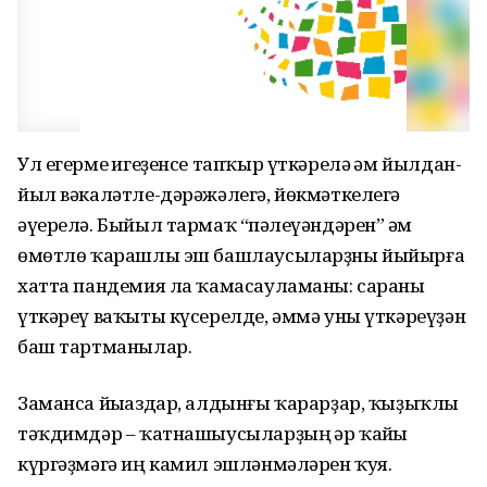
Ул егерме һигеҙенсе тапҡыр үткәрелә һәм йылдан-
йыл вәкаләтле-дәрәжәлегә, йөкмәткелегә
әүерелә. Быйыл тармаҡ “пәһлеүәндәрен” һәм
өмөтлө ҡарашлы эш башлаусыларҙны йыйырға
хатта пандемия ла ҡамасауламаны: сараны
үткәреү ваҡыты күсерелде, әммә уны үткәреүҙән
баш тартманылар.
Заманса йыһаздар, алдынғы ҡарарҙар, ҡыҙыҡлы
тәҡдимдәр – ҡатнашыусыларҙың һәр ҡайһы
күргәҙмәгә иң камил эшләнмәләрен ҡуя.