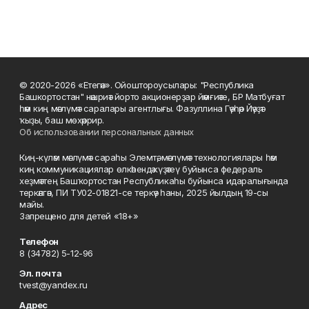
© 2020-2026 «Етегән». Ойоштороусылары: "Республика
Башкортостан" нәшриәт йорто акционерҙар йәмғиәте, БР Матбуғат
һәм киң мәғлүмәт саралары агентлығы. Фазуллина Гәүһәр Йәүҙәт
ҡыҙы, баш мөхәррир.
Об использовании персональных данных
Киң-күләм мәғлүмәт сараһы Элемтә, мәғлүмәт технологиялары һәм
киң коммуникациялар өлкәһендә күҙәтеү буйынса федераль
хеҙмәттең Башҡортостан Республикаһы буйынса идаралығында
теркәлгән, ПИ ТУ02-01821-се теркәү һаны, 2025 йылдың 19-сы
майы.
Запрещено для детей «18+»
Телефон
8 (34782) 5-12-96
Эл. почта
tvest@yandex.ru
Адрес