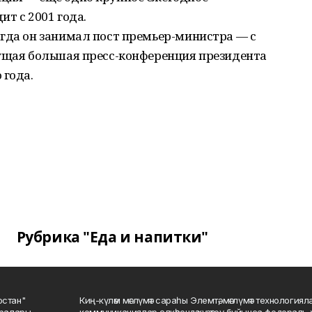
т с 2001 года.
огда он занимал пост премьер-министра — с
дущая большая пресс-конференция президента
 года.
Рубрика "Еда и напитки"
остан"
Киң-күләм мәғлүмәт сараһы Элемтә, мәғлүмәт технологиял