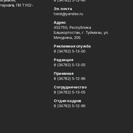
хеҙмәттең
8 (34782) 5-12-96
ркәлгән, ПИ ТУ02-
Эл. почта
tvest@yandex.ru
Адрес
452750, Республика
Башкортостан, г. Туймазы, ул.
Мичурина, 20Б
Рекламная служба
8 (34782) 5-13-00
Редакция
8 (34782) 5-13-05
Приемная
8 (34782) 5-12-96
Сотрудничество
8 (34782) 5-13-05
Отдел кадров
8 (34782) 5-12-96