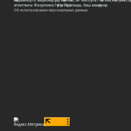
нәшриәт йорто акционерҙар йәмғиәте, БР Матбуғат һәм киң мәғлүмәт 
агентлығы. Фазуллина Гәүһәр Йәүҙәт ҡыҙы, баш мөхәррир.
Об использовании персональных данных