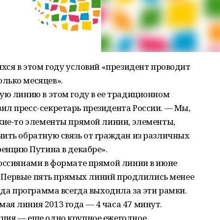
ихся в этом году условий «президент проводит
лько месяцев».
ую линию в этом году в ее традиционном
ил пресс-секретарь президента России. — Мы,
кие-то элементы прямой линии, элементы,
ить обратную связь от граждан из различных
ренцию Путина в декабре».
россиянами в формате прямой линии в июне
ту. Первые пять прямых линий продлились менее
ода программа всегда выходила за эти рамки.
я линия 2013 года — 4 часа 47 минут.
ция — еще одно крупное ежегодное