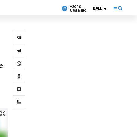
+20 °С
Облачно
е