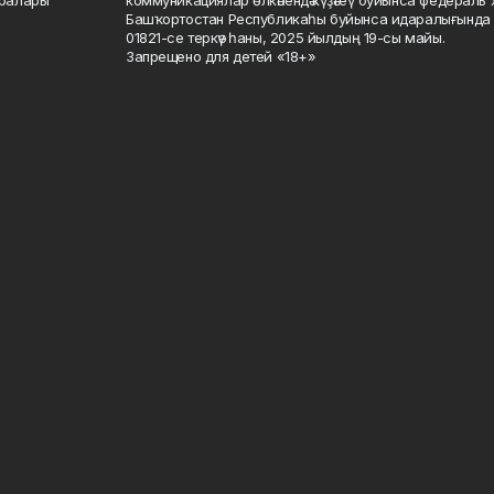
саралары
коммуникациялар өлкәһендә күҙәтеү буйынса федераль 
Башҡортостан Республикаһы буйынса идаралығында те
01821-се теркәү һаны, 2025 йылдың 19-сы майы.
Запрещено для детей «18+»