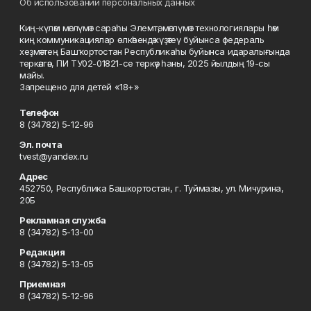
Об использовании персональных данных
Киң-күләм мәғлүмәт сараһы Элемтә, мәғлүмәт технологиялары һәм
киң коммуникациялар өлкәһендә күҙәтеү буйынса федераль
хеҙмәттең Башҡортостан Республикаһы буйынса идаралығында
теркәлгән, ПИ ТУ02-01821-се теркәү һаны, 2025 йылдың 19-сы
майы.
Запрещено для детей «18+»
Телефон
8 (34782) 5-12-96
Эл. почта
tvest@yandex.ru
Адрес
452750, Республика Башкортостан, г. Туймазы, ул. Мичурина,
20Б
Рекламная служба
8 (34782) 5-13-00
Редакция
8 (34782) 5-13-05
Приемная
8 (34782) 5-12-96