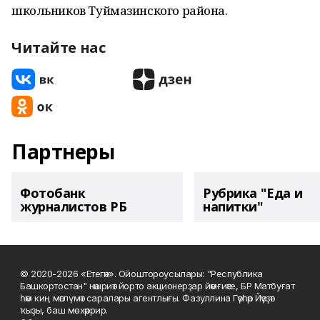
школьников Туймазинского района.
Читайте нас
Партнеры
Фотобанк
Рубрика "Еда и
журналистов РБ
напитки"
© 2020-2026 «Етегән». Ойоштороусылары: "Республика
Башкортостан" нәшриәт йорто акционерҙар йәмғиәте, БР Матбуғат
һәм киң мәғлүмәт саралары агентлығы. Фазуллина Гәүһәр Йәүҙәт
ҡыҙы, баш мөхәррир.