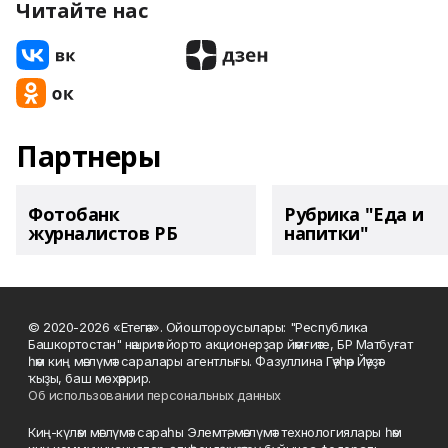
Читайте нас
Партнеры
Фотобанк
Рубрика "Еда и
журналистов РБ
напитки"
© 2020-2026 «Етегән». Ойоштороусылары: "Республика
Башкортостан" нәшриәт йорто акционерҙар йәмғиәте, БР Матбуғат
һәм киң мәғлүмәт саралары агентлығы. Фазуллина Гәүһәр Йәүҙәт
ҡыҙы, баш мөхәррир.
Об использовании персональных данных
Киң-күләм мәғлүмәт сараһы Элемтә, мәғлүмәт технологиялары һәм