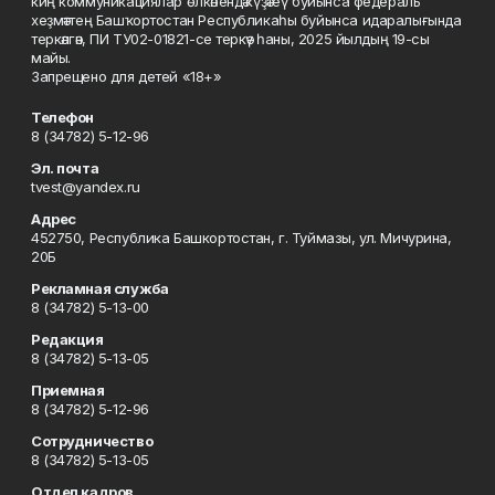
киң коммуникациялар өлкәһендә күҙәтеү буйынса федераль
хеҙмәттең Башҡортостан Республикаһы буйынса идаралығында
теркәлгән, ПИ ТУ02-01821-се теркәү һаны, 2025 йылдың 19-сы
майы.
Запрещено для детей «18+»
Телефон
8 (34782) 5-12-96
Эл. почта
tvest@yandex.ru
Адрес
452750, Республика Башкортостан, г. Туймазы, ул. Мичурина,
20Б
Рекламная служба
8 (34782) 5-13-00
Редакция
8 (34782) 5-13-05
Приемная
8 (34782) 5-12-96
Сотрудничество
8 (34782) 5-13-05
Отдел кадров