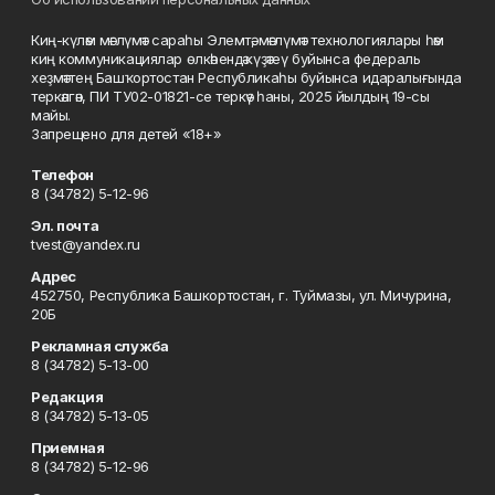
Киң-күләм мәғлүмәт сараһы Элемтә, мәғлүмәт технологиялары һәм
киң коммуникациялар өлкәһендә күҙәтеү буйынса федераль
хеҙмәттең Башҡортостан Республикаһы буйынса идаралығында
теркәлгән, ПИ ТУ02-01821-се теркәү һаны, 2025 йылдың 19-сы
майы.
Запрещено для детей «18+»
Телефон
8 (34782) 5-12-96
Эл. почта
tvest@yandex.ru
Адрес
452750, Республика Башкортостан, г. Туймазы, ул. Мичурина,
20Б
Рекламная служба
8 (34782) 5-13-00
Редакция
8 (34782) 5-13-05
Приемная
8 (34782) 5-12-96