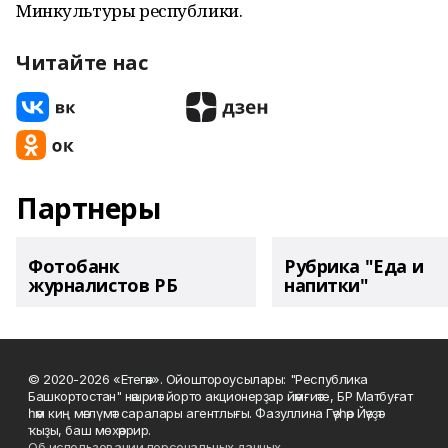
Минкультуры республики.
Читайте нас
Партнеры
Фотобанк
Рубрика "Еда и
журналистов РБ
напитки"
© 2020-2026 «Етегән». Ойоштороусылары: "Республика
Башкортостан" нәшриәт йорто акционерҙар йәмғиәте, БР Матбуғат
һәм киң мәғлүмәт саралары агентлығы. Фазуллина Гәүһәр Йәүҙәт
ҡыҙы, баш мөхәррир.
Об использовании персональных данных