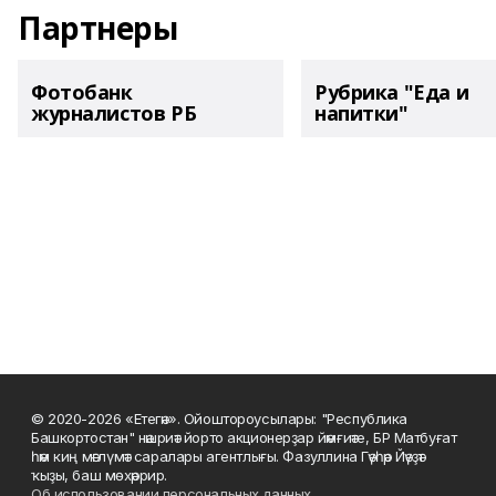
Партнеры
Фотобанк
Рубрика "Еда и
журналистов РБ
напитки"
© 2020-2026 «Етегән». Ойоштороусылары: "Республика
Башкортостан" нәшриәт йорто акционерҙар йәмғиәте, БР Матбуғат
һәм киң мәғлүмәт саралары агентлығы. Фазуллина Гәүһәр Йәүҙәт
ҡыҙы, баш мөхәррир.
Об использовании персональных данных