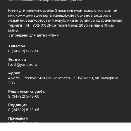
Киң-күләм мәғлүмәт сараһы Элемтә, мәғлүмәт технологиялары һәм
киң коммуникациялар өлкәһендә күҙәтеү буйынса федераль
хеҙмәттең Башҡортостан Республикаһы буйынса идаралығында
теркәлгән, ПИ ТУ02-01821-се теркәү һаны, 2025 йылдың 19-сы
майы.
Запрещено для детей «18+»
Телефон
8 (34782) 5-12-96
Эл. почта
tvest@yandex.ru
Адрес
452750, Республика Башкортостан, г. Туймазы, ул. Мичурина,
20Б
Рекламная служба
8 (34782) 5-13-00
Редакция
8 (34782) 5-13-05
Приемная
8 (34782) 5-12-96