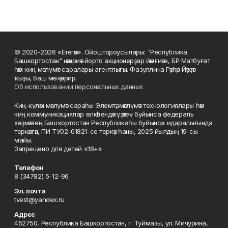
© 2020-2026 «Етегән». Ойоштороусылары: "Республика
Башкортостан" нәшриәт йорто акционерҙар йәмғиәте, БР Матбуғат
һәм киң мәғлүмәт саралары агентлығы. Фазуллина Гәүһәр Йәүҙәт
ҡыҙы, баш мөхәррир.
Об использовании персональных данных
Киң-күләм мәғлүмәт сараһы Элемтә, мәғлүмәт технологиялары һәм
киң коммуникациялар өлкәһендә күҙәтеү буйынса федераль
хеҙмәттең Башҡортостан Республикаһы буйынса идаралығында
теркәлгән, ПИ ТУ02-01821-се теркәү һаны, 2025 йылдың 19-сы
майы.
Запрещено для детей «18+»
Телефон
8 (34782) 5-12-96
Эл. почта
tvest@yandex.ru
Адрес
452750, Республика Башкортостан, г. Туймазы, ул. Мичурина,