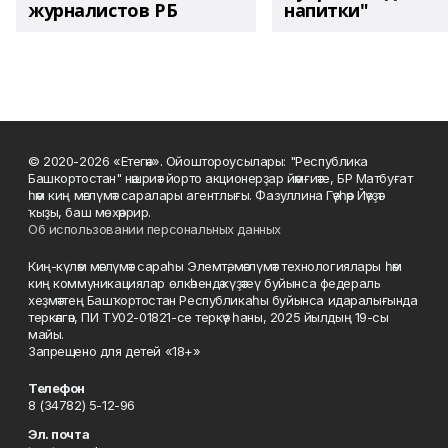
журналистов РБ
напитки"
© 2020-2026 «Етегән». Ойоштороусылары: "Республика
Башкортостан" нәшриәт йорто акционерҙар йәмғиәте, БР Матбуғат
һәм киң мәғлүмәт саралары агентлығы. Фазуллина Гәүһәр Йәүҙәт
ҡыҙы, баш мөхәррир.
Об использовании персональных данных
Киң-күләм мәғлүмәт сараһы Элемтә, мәғлүмәт технологиялары һәм
киң коммуникациялар өлкәһендә күҙәтеү буйынса федераль
хеҙмәттең Башҡортостан Республикаһы буйынса идаралығында
теркәлгән, ПИ ТУ02-01821-се теркәү һаны, 2025 йылдың 19-сы
майы.
Запрещено для детей «18+»
Телефон
8 (34782) 5-12-96
Эл. почта