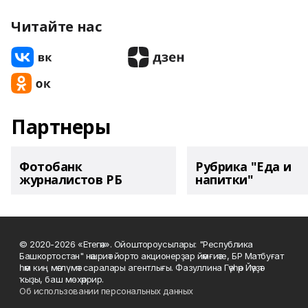
Читайте нас
Партнеры
Фотобанк
Рубрика "Еда и
журналистов РБ
напитки"
© 2020-2026 «Етегән». Ойоштороусылары: "Республика
Башкортостан" нәшриәт йорто акционерҙар йәмғиәте, БР Матбуғат
һәм киң мәғлүмәт саралары агентлығы. Фазуллина Гәүһәр Йәүҙәт
ҡыҙы, баш мөхәррир.
Об использовании персональных данных