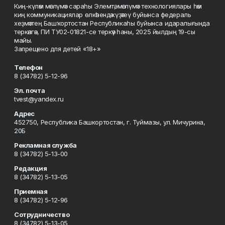
Киң-күләм мәғлүмәт сараһы Элемтә, мәғлүмәт технологиялары һәм
киң коммуникациялар өлкәһендә күҙәтеү буйынса федераль
хеҙмәттең Башҡортостан Республикаһы буйынса идаралығында
теркәлгән, ПИ ТУ02-01821-се теркәү һаны, 2025 йылдың 19-сы
майы.
Запрещено для детей «18+»
Телефон
8 (34782) 5-12-96
Эл. почта
tvest@yandex.ru
Адрес
452750, Республика Башкортостан, г. Туймазы, ул. Мичурина,
20Б
Рекламная служба
8 (34782) 5-13-00
Редакция
8 (34782) 5-13-05
Приемная
8 (34782) 5-12-96
Сотрудничество
8 (34782) 5-13-05