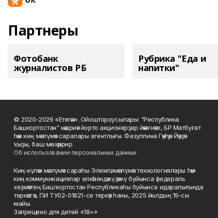
Партнеры
Фотобанк
Рубрика "Еда и
журналистов РБ
напитки"
© 2020-2026 «Етегән». Ойоштороусылары: "Республика
Башкортостан" нәшриәт йорто акционерҙар йәмғиәте, БР Матбуғат
һәм киң мәғлүмәт саралары агентлығы. Фазуллина Гәүһәр Йәүҙәт
ҡыҙы, баш мөхәррир.
Об использовании персональных данных
Киң-күләм мәғлүмәт сараһы Элемтә, мәғлүмәт технологиялары һәм
киң коммуникациялар өлкәһендә күҙәтеү буйынса федераль
хеҙмәттең Башҡортостан Республикаһы буйынса идаралығында
теркәлгән, ПИ ТУ02-01821-се теркәү һаны, 2025 йылдың 19-сы
майы.
Запрещено для детей «18+»