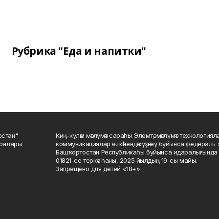
Рубрика "Еда и напитки"
остан"
Киң-күләм мәғлүмәт сараһы Элемтә, мәғлүмәт технологиял
саралары
коммуникациялар өлкәһендә күҙәтеү буйынса федераль 
Башҡортостан Республикаһы буйынса идаралығында те
01821-се теркәү һаны, 2025 йылдың 19-сы майы.
Запрещено для детей «18+»