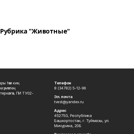
Рубрика "Животные"
ары һәм киң
Телефон
хеҙмәттең
8 (34782) 5-12-96
ркәлгән, ПИ ТУ02-
Эл. почта
tvest@yandex.ru
Адрес
452750, Республика
Башкортостан, г. Туймазы, ул.
Мичурина, 20Б