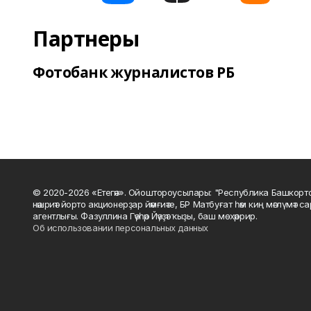
Партнеры
Фотобанк журналистов РБ
© 2020-2026 «Етегән». Ойоштороусылары: "Республика Башкорт
нәшриәт йорто акционерҙар йәмғиәте, БР Матбуғат һәм киң мәғлүмәт 
агентлығы. Фазуллина Гәүһәр Йәүҙәт ҡыҙы, баш мөхәррир.
Об использовании персональных данных