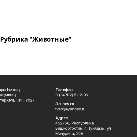
Рубрика "Животные"
ары һәм киң
Телефон
хеҙмәттең
8 (34782) 5-12-96
ркәлгән, ПИ ТУ02-
Эл. почта
tvest@yandex.ru
Адрес
452750, Республика
Башкортостан, г. Туймазы, ул.
Мичурина, 20Б