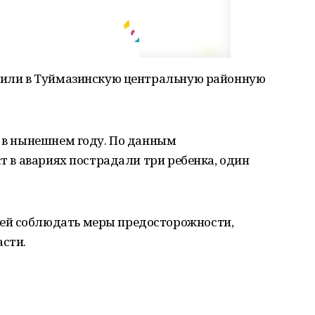
авили в Туймазинскую центральную районную
й в нынешнем году. По данным
ст в авариях пострадали три ребенка, один
ей соблюдать меры предосторожности,
асти.