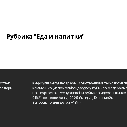
Рубрика "Еда и напитки"
остан"
Киң-күләм мәғлүмәт сараһы Элемтә, мәғлүмәт технологиял
саралары
коммуникациялар өлкәһендә күҙәтеү буйынса федераль 
Башҡортостан Республикаһы буйынса идаралығында те
01821-се теркәү һаны, 2025 йылдың 19-сы майы.
Запрещено для детей «18+»