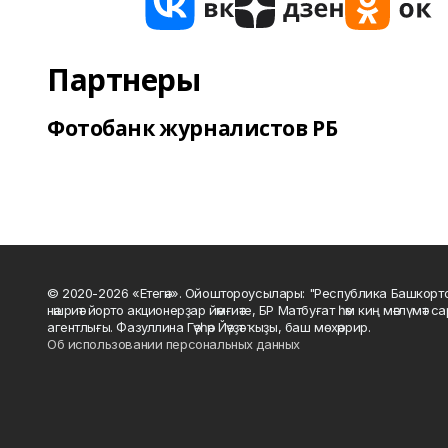
Партнеры
Фотобанк журналистов РБ
© 2020-2026 «Етегән». Ойоштороусылары: "Республика Башкорт
нәшриәт йорто акционерҙар йәмғиәте, БР Матбуғат һәм киң мәғлүмәт 
агентлығы. Фазуллина Гәүһәр Йәүҙәт ҡыҙы, баш мөхәррир.
Об использовании персональных данных