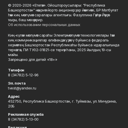
© 2020-2026 «Етегән». Ойоштороусылары: "Республика
Башкортостан" нәшриәт йорто акционерҙар йәмғиәте, БР Матбуғат
һәм киң мәғлүмәт саралары агентлығы. Фазуллина Гәүһәр Йәүҙәт
ҡыҙы, баш мөхәррир.
Об использовании персональных данных
Киң-күләм мәғлүмәт сараһы Элемтә, мәғлүмәт технологиялары һәм
киң коммуникациялар өлкәһендә күҙәтеү буйынса федераль
хеҙмәттең Башҡортостан Республикаһы буйынса идаралығында
теркәлгән, ПИ ТУ02-01821-се теркәү һаны, 2025 йылдың 19-сы
майы.
Запрещено для детей «18+»
Телефон
8 (34782) 5-12-96
Эл. почта
tvest@yandex.ru
Адрес
452750, Республика Башкортостан, г. Туймазы, ул. Мичурина,
20Б
Рекламная служба
8 (34782) 5-13-00
Редакция