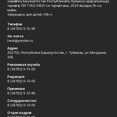
хеҙмәттең Башҡортостан Республикаһы буйынса идаралығында
теркәлгән, ПИ ТУ02-01821-се теркәү һаны, 2025 йылдың 19-сы
майы.
Запрещено для детей «18+»
Телефон
8 (34782) 5-12-96
Эл. почта
tvest@yandex.ru
Адрес
452750, Республика Башкортостан, г. Туймазы, ул. Мичурина,
20Б
Рекламная служба
8 (34782) 5-13-00
Редакция
8 (34782) 5-13-05
Приемная
8 (34782) 5-12-96
Сотрудничество
8 (34782) 5-13-05
Отдел кадров