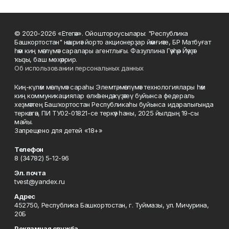
© 2020-2026 «Етегән». Ойоштороусылары: "Республика
Башкортостан" нәшриәт йорто акционерҙар йәмғиәте, БР Матбуғат
һәм киң мәғлүмәт саралары агентлығы. Фазуллина Гәүһәр Йәүҙәт
ҡыҙы, баш мөхәррир.
Об использовании персональных данных
Киң-күләм мәғлүмәт сараһы Элемтә, мәғлүмәт технологиялары һәм
киң коммуникациялар өлкәһендә күҙәтеү буйынса федераль
хеҙмәттең Башҡортостан Республикаһы буйынса идаралығында
теркәлгән, ПИ ТУ02-01821-се теркәү һаны, 2025 йылдың 19-сы
майы.
Запрещено для детей «18+»
Телефон
8 (34782) 5-12-96
Эл. почта
tvest@yandex.ru
Адрес
452750, Республика Башкортостан, г. Туймазы, ул. Мичурина,
20Б
Рекламная служба