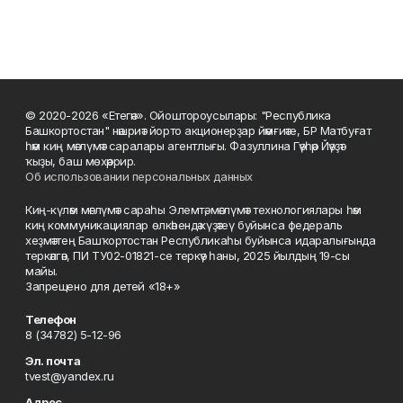
© 2020-2026 «Етегән». Ойоштороусылары: "Республика
Башкортостан" нәшриәт йорто акционерҙар йәмғиәте, БР Матбуғат
һәм киң мәғлүмәт саралары агентлығы. Фазуллина Гәүһәр Йәүҙәт
ҡыҙы, баш мөхәррир.
Об использовании персональных данных
Киң-күләм мәғлүмәт сараһы Элемтә, мәғлүмәт технологиялары һәм
киң коммуникациялар өлкәһендә күҙәтеү буйынса федераль
хеҙмәттең Башҡортостан Республикаһы буйынса идаралығында
теркәлгән, ПИ ТУ02-01821-се теркәү һаны, 2025 йылдың 19-сы
майы.
Запрещено для детей «18+»
Телефон
8 (34782) 5-12-96
Эл. почта
tvest@yandex.ru
Адрес