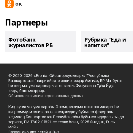
Партнеры
Фотобанк
Рубрика "Еда и
журналистов РБ
напитки"
© 2020-2026 «Етегән». Ойоштороусылары: "Республика
Башкортостан" нәшриәт йорто акционерҙар йәмғиәте, БР Матбуғат
һәм киң мәғлүмәт саралары агентлығы. Фазуллина Гәүһәр Йәүҙәт
ҡыҙы, баш мөхәррир.
Об использовании персональных данных
Киң-күләм мәғлүмәт сараһы Элемтә, мәғлүмәт технологиялары һәм
киң коммуникациялар өлкәһендә күҙәтеү буйынса федераль
хеҙмәттең Башҡортостан Республикаһы буйынса идаралығында
теркәлгән, ПИ ТУ02-01821-се теркәү һаны, 2025 йылдың 19-сы
майы.
Запрещено для детей «18+»