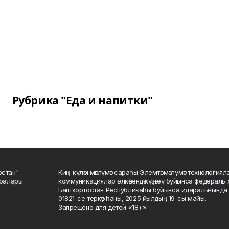
Рубрика "Еда и напитки"
остан"
Киң-күләм мәғлүмәт сараһы Элемтә, мәғлүмәт технологиял
саралары
коммуникациялар өлкәһендә күҙәтеү буйынса федераль 
Башҡортостан Республикаһы буйынса идаралығында те
01821-се теркәү һаны, 2025 йылдың 19-сы майы.
Запрещено для детей «18+»