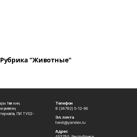
Рубрика "Животные"
ары һәм киң
Телефон
хеҙмәттең
8 (34782) 5-12-96
ркәлгән, ПИ ТУ02-
Эл. почта
tvest@yandex.ru
Адрес
452750, Республика