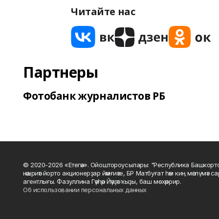
Читайте нас
Партнеры
Фотобанк журналистов РБ
© 2020-2026 «Етегән». Ойоштороусылары: "Республика Башкорт
нәшриәт йорто акционерҙар йәмғиәте, БР Матбуғат һәм киң мәғлүмәт 
агентлығы. Фазуллина Гәүһәр Йәүҙәт ҡыҙы, баш мөхәррир.
Об использовании персональных данных