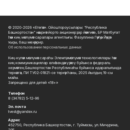
© 2020-2026 «Етегән». Ойоштороусылары: "Республика
Башкортостан" нәшриәт йорто акционерҙар йәмғиәте, БР Матбуғат
һәм киң мәғлүмәт саралары агентлығы. Фазуллина Гәүһәр Йәүҙәт
ҡыҙы, баш мөхәррир.
Об использовании персональных данных
Киң-күләм мәғлүмәт сараһы Элемтә, мәғлүмәт технологиялары һәм
киң коммуникациялар өлкәһендә күҙәтеү буйынса федераль
хеҙмәттең Башҡортостан Республикаһы буйынса идаралығында
теркәлгән, ПИ ТУ02-01821-се теркәү һаны, 2025 йылдың 19-сы
майы.
Запрещено для детей «18+»
Телефон
8 (34782) 5-12-96
Эл. почта
tvest@yandex.ru
Адрес
452750, Республика Башкортостан, г. Туймазы, ул. Мичурина,
20Б