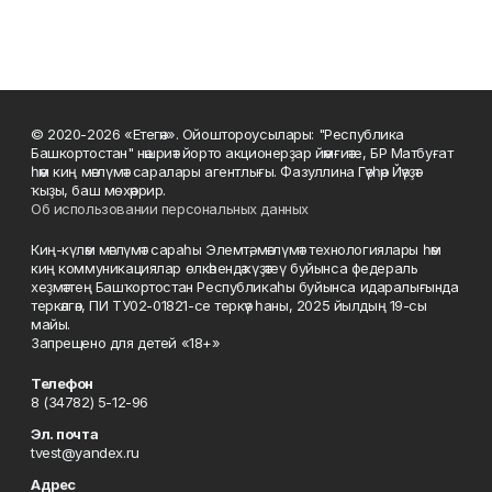
© 2020-2026 «Етегән». Ойоштороусылары: "Республика
Башкортостан" нәшриәт йорто акционерҙар йәмғиәте, БР Матбуғат
һәм киң мәғлүмәт саралары агентлығы. Фазуллина Гәүһәр Йәүҙәт
ҡыҙы, баш мөхәррир.
Об использовании персональных данных
Киң-күләм мәғлүмәт сараһы Элемтә, мәғлүмәт технологиялары һәм
киң коммуникациялар өлкәһендә күҙәтеү буйынса федераль
хеҙмәттең Башҡортостан Республикаһы буйынса идаралығында
теркәлгән, ПИ ТУ02-01821-се теркәү һаны, 2025 йылдың 19-сы
майы.
Запрещено для детей «18+»
Телефон
8 (34782) 5-12-96
Эл. почта
tvest@yandex.ru
Адрес