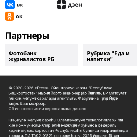
Партнеры
Фотобанк
Рубрика "Еда и
журналистов РБ
напитки"
© 2020-2026 «Етегән». Ойоштороусылары: "Республика
Башкортостан" нәшриәт йорто акционерҙар йәмғиәте, БР Матбуғат
һәм киң мәғлүмәт саралары агентлығы. Фазуллина Гәүһәр Йәүҙәт
ҡыҙы, баш мөхәррир.
Об использовании персональных данных
Киң-күләм мәғлүмәт сараһы Элемтә, мәғлүмәт технологиялары һәм
киң коммуникациялар өлкәһендә күҙәтеү буйынса федераль
хеҙмәттең Башҡортостан Республикаһы буйынса идаралығында
теркәлгән, ПИ ТУ02-01821-се теркәү һаны, 2025 йылдың 19-сы