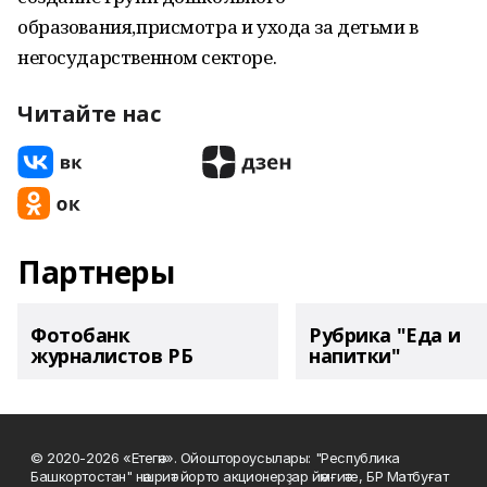
образования,присмотра и ухода за детьми в
негосударственном секторе.
Читайте нас
Партнеры
Фотобанк
Рубрика "Еда и
журналистов РБ
напитки"
© 2020-2026 «Етегән». Ойоштороусылары: "Республика
Башкортостан" нәшриәт йорто акционерҙар йәмғиәте, БР Матбуғат