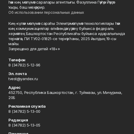
һәм киң мәғлүмәт саралары агентлығы. Фазуллина Гәүһәр Йәүҙәт
ҡыҙы, баш мөхәррир.
Об использовании персональных данных
Киң-күләм мәғлүмәт сараһы Элемтә, мәғлүмәт технологиялары һәм
киң коммуникациялар өлкәһендә күҙәтеү буйынса федераль
хеҙмәттең Башҡортостан Республикаһы буйынса идаралығында
теркәлгән, ПИ ТУ02-01821-се теркәү һаны, 2025 йылдың 19-сы
майы.
Запрещено для детей «18+»
Телефон
8 (34782) 5-12-96
Эл. почта
tvest@yandex.ru
Адрес
452750, Республика Башкортостан, г. Туймазы, ул. Мичурина,
20Б
Рекламная служба
8 (34782) 5-13-00
Редакция
8 (34782) 5-13-05
Приемная