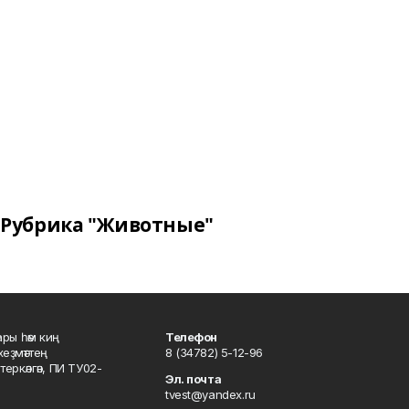
Рубрика "Животные"
ары һәм киң
Телефон
хеҙмәттең
8 (34782) 5-12-96
ркәлгән, ПИ ТУ02-
Эл. почта
tvest@yandex.ru