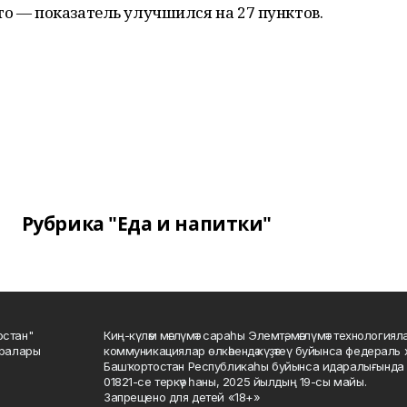
то — показатель улучшился на 27 пунктов.
Рубрика "Еда и напитки"
остан"
Киң-күләм мәғлүмәт сараһы Элемтә, мәғлүмәт технологиял
саралары
коммуникациялар өлкәһендә күҙәтеү буйынса федераль 
Башҡортостан Республикаһы буйынса идаралығында те
01821-се теркәү һаны, 2025 йылдың 19-сы майы.
Запрещено для детей «18+»