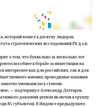
, который вошел в десятку лидеров,
ута стратегических исследований РБ д.э.н.
ворит о том, что буквально за несколько лет
рентоспособнее в борьбе за инвестиции на
я интереснее как для российских, так и для
общественного мнения, проводимые нашими
о заметно уменьшилась степень
знес, — подчеркнул Александр Дегтярев,
ативного давления регион включен в группу
еди 85 субъектов). В Индексе предыдущего