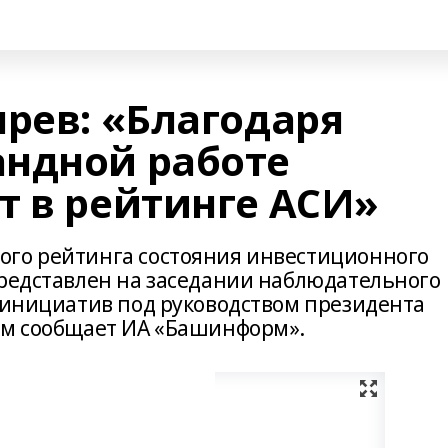
ярев: «Благодаря
ндной работе
т в рейтинге АСИ»
го​ рейтинга​ состояния инвестиционного
редставлен​ на заседании наблюдательного
х инициатив под руководством президента
ом сообщает ИА «Башинформ».