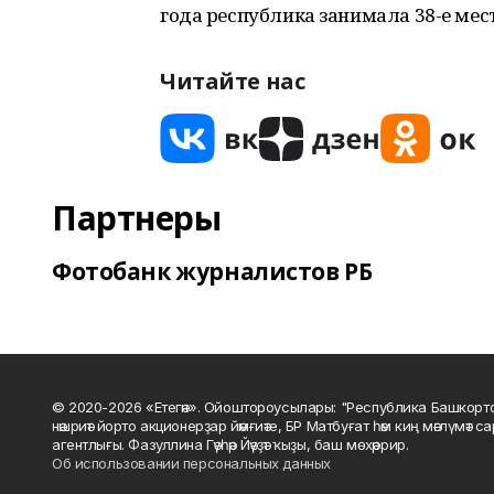
года республика занимала 38-е мес
Читайте нас
Партнеры
Фотобанк журналистов РБ
© 2020-2026 «Етегән». Ойоштороусылары: "Республика Башкорт
нәшриәт йорто акционерҙар йәмғиәте, БР Матбуғат һәм киң мәғлүмәт 
агентлығы. Фазуллина Гәүһәр Йәүҙәт ҡыҙы, баш мөхәррир.
Об использовании персональных данных