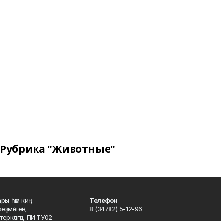
Рубрика "Животные"
ары һәм киң
Телефон
хеҙмәттең
8 (34782) 5-12-96
ркәлгән, ПИ ТУ02-