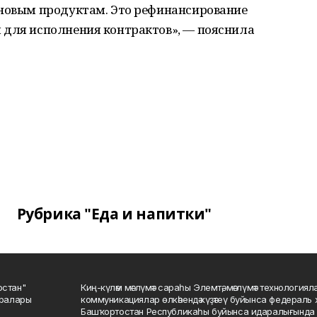
 новым продуктам. Это рефинансирование
 для исполнения контрактов», — пояснила
Рубрика "Еда и напитки"
остан"
Киң-күләм мәғлүмәт сараһы Элемтә, мәғлүмәт технологиял
саралары
коммуникациялар өлкәһендә күҙәтеү буйынса федераль 
Башҡортостан Республикаһы буйынса идаралығында те