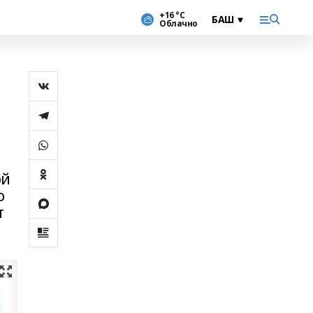
+16 °С
Облачно
ой
о
т