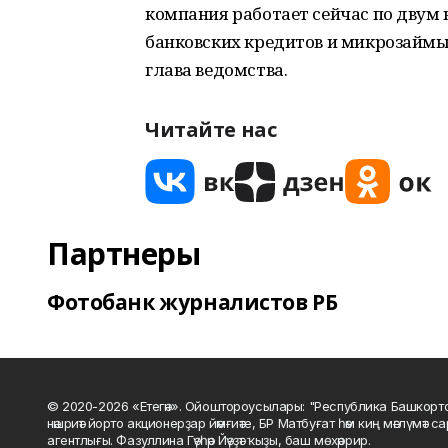
компания работает сейчас по двум
банковских кредитов и микрозаймы
глава ведомства.
Читайте нас
Партнеры
Фотобанк журналистов РБ
© 2020-2026 «Етегән». Ойоштороусылары: "Республика Башкорт
нәшриәт йорто акционерҙар йәмғиәте, БР Матбуғат һәм киң мәғлүмәт 
агентлығы. Фазуллина Гәүһәр Йәүҙәт ҡыҙы, баш мөхәррир.