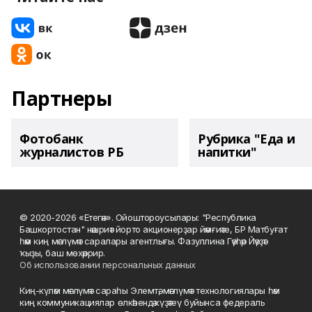
Партнеры
Фотобанк
Рубрика "Еда и
журналистов РБ
напитки"
© 2020-2026 «Етегән». Ойоштороусылары: "Республика
Башкортостан" нәшриәт йорто акционерҙар йәмғиәте, БР Матбуғат
һәм киң мәғлүмәт саралары агентлығы. Фазуллина Гәүһәр Йәүҙәт
ҡыҙы, баш мөхәррир.
Об использовании персональных данных
Киң-күләм мәғлүмәт сараһы Элемтә, мәғлүмәт технологиялары һәм
киң коммуникациялар өлкәһендә күҙәтеү буйынса федераль