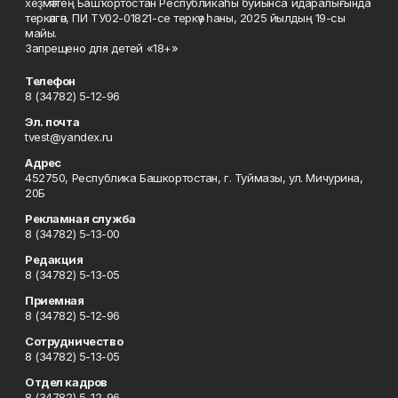
хеҙмәттең Башҡортостан Республикаһы буйынса идаралығында
теркәлгән, ПИ ТУ02-01821-се теркәү һаны, 2025 йылдың 19-сы
майы.
Запрещено для детей «18+»
Телефон
8 (34782) 5-12-96
Эл. почта
tvest@yandex.ru
Адрес
452750, Республика Башкортостан, г. Туймазы, ул. Мичурина,
20Б
Рекламная служба
8 (34782) 5-13-00
Редакция
8 (34782) 5-13-05
Приемная
8 (34782) 5-12-96
Сотрудничество
8 (34782) 5-13-05
Отдел кадров
8 (34782) 5-12-96