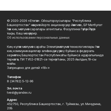
© 2020-2026 «Етегән». Ойоштороусылары: "Республика
Башкортостан" нәшриәт йорто акционерҙар йәмғиәте, БР Матбуғат
һәм киң мәғлүмәт саралары агентлығы. Фазуллина Гәүһәр Йәүҙәт
ҡыҙы, баш мөхәррир.
Об использовании персональных данных
Киң-күләм мәғлүмәт сараһы Элемтә, мәғлүмәт технологиялары һәм
киң коммуникациялар өлкәһендә күҙәтеү буйынса федераль
хеҙмәттең Башҡортостан Республикаһы буйынса идаралығында
теркәлгән, ПИ ТУ02-01821-се теркәү һаны, 2025 йылдың 19-сы
майы.
Запрещено для детей «18+»
Телефон
8 (34782) 5-12-96
Эл. почта
tvest@yandex.ru
Адрес
452750, Республика Башкортостан, г. Туймазы, ул. Мичурина,
20Б