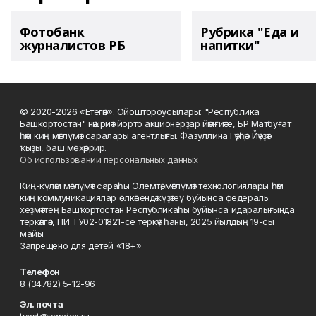
Фотобанк
Рубрика "Еда и
журналистов РБ
напитки"
© 2020-2026 «Етегән». Ойоштороусылары: "Республика
Башкортостан" нәшриәт йорто акционерҙар йәмғиәте, БР Матбуғат
һәм киң мәғлүмәт саралары агентлығы. Фазуллина Гәүһәр Йәүҙәт
ҡыҙы, баш мөхәррир.
Об использовании персональных данных
Киң-күләм мәғлүмәт сараһы Элемтә, мәғлүмәт технологиялары һәм
киң коммуникациялар өлкәһендә күҙәтеү буйынса федераль
хеҙмәттең Башҡортостан Республикаһы буйынса идаралығында
теркәлгән, ПИ ТУ02-01821-се теркәү һаны, 2025 йылдың 19-сы
майы.
Запрещено для детей «18+»
Телефон
8 (34782) 5-12-96
Эл. почта