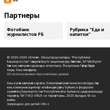
Партнеры
Фотобанк
Рубрика "Еда и
журналистов РБ
напитки"
© 2020-2026 «Етегән». Ойоштороусылары: "Республика
Башкортостан" нәшриәт йорто акционерҙар йәмғиәте, БР Матбуғат
һәм киң мәғлүмәт саралары агентлығы. Фазуллина Гәүһәр Йәүҙәт
ҡыҙы, баш мөхәррир.
Об использовании персональных данных
Киң-күләм мәғлүмәт сараһы Элемтә, мәғлүмәт технологиялары һәм
киң коммуникациялар өлкәһендә күҙәтеү буйынса федераль
хеҙмәттең Башҡортостан Республикаһы буйынса идаралығында
теркәлгән, ПИ ТУ02-01821-се теркәү һаны, 2025 йылдың 19-сы
майы.
Запрещено для детей «18+»