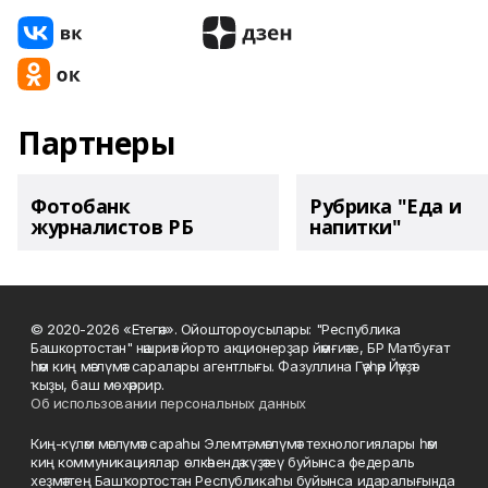
Партнеры
Фотобанк
Рубрика "Еда и
журналистов РБ
напитки"
© 2020-2026 «Етегән». Ойоштороусылары: "Республика
Башкортостан" нәшриәт йорто акционерҙар йәмғиәте, БР Матбуғат
һәм киң мәғлүмәт саралары агентлығы. Фазуллина Гәүһәр Йәүҙәт
ҡыҙы, баш мөхәррир.
Об использовании персональных данных
Киң-күләм мәғлүмәт сараһы Элемтә, мәғлүмәт технологиялары һәм
киң коммуникациялар өлкәһендә күҙәтеү буйынса федераль
хеҙмәттең Башҡортостан Республикаһы буйынса идаралығында