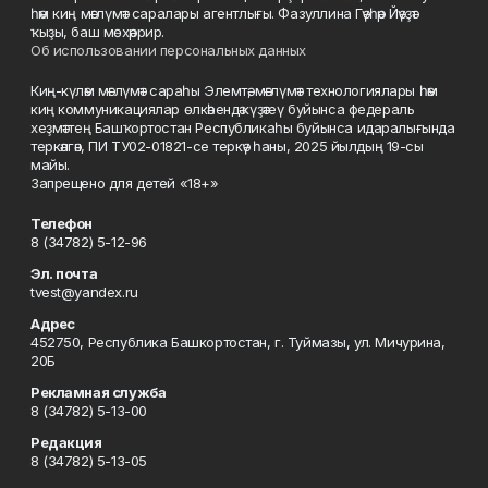
һәм киң мәғлүмәт саралары агентлығы. Фазуллина Гәүһәр Йәүҙәт
ҡыҙы, баш мөхәррир.
Об использовании персональных данных
Киң-күләм мәғлүмәт сараһы Элемтә, мәғлүмәт технологиялары һәм
киң коммуникациялар өлкәһендә күҙәтеү буйынса федераль
хеҙмәттең Башҡортостан Республикаһы буйынса идаралығында
теркәлгән, ПИ ТУ02-01821-се теркәү һаны, 2025 йылдың 19-сы
майы.
Запрещено для детей «18+»
Телефон
8 (34782) 5-12-96
Эл. почта
tvest@yandex.ru
Адрес
452750, Республика Башкортостан, г. Туймазы, ул. Мичурина,
20Б
Рекламная служба
8 (34782) 5-13-00
Редакция
8 (34782) 5-13-05