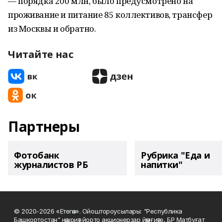
— порядка 200 млн, было предусмотрено на
проживание и питание 85 коллективов, трансфер
из Москвы и обратно.
Читайте нас
Партнеры
Фотобанк
Рубрика "Еда и
журналистов РБ
напитки"
© 2020-2026 «Етегән». Ойоштороусылары: "Республика
Башкортостан" нәшриәт йорто акционерҙар йәмғиәте, БР Матбуғат