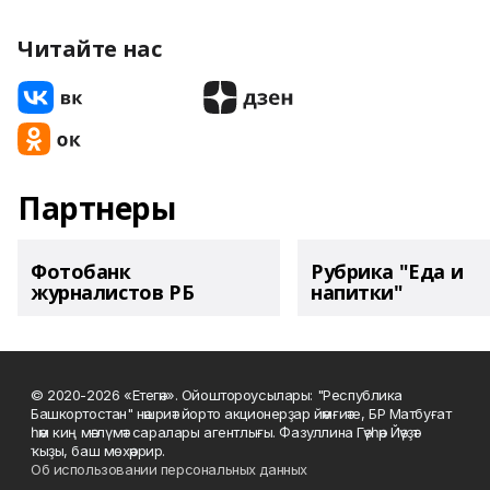
Читайте нас
Партнеры
Фотобанк
Рубрика "Еда и
журналистов РБ
напитки"
© 2020-2026 «Етегән». Ойоштороусылары: "Республика
Башкортостан" нәшриәт йорто акционерҙар йәмғиәте, БР Матбуғат
һәм киң мәғлүмәт саралары агентлығы. Фазуллина Гәүһәр Йәүҙәт
ҡыҙы, баш мөхәррир.
Об использовании персональных данных