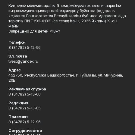
Киң-күләм мәғлүмәт сараһы Элемтә, мәғлүмәт технологиялары һәм
киң коммуникациялар өлкәһендә күҙәтеү буйынса федераль
хеҙмәттең Башҡортостан Республикаһы буйынса идаралығында
теркәлгән, ПИ ТУ02-01821-се теркәү һаны, 2025 йылдың 19-сы
майы.
Запрещено для детей «18+»
Телефон
8 (34782) 5-12-96
Эл. почта
tvest@yandex.ru
Адрес
452750, Республика Башкортостан, г. Туймазы, ул. Мичурина,
20Б
Рекламная служба
8 (34782) 5-13-00
Редакция
8 (34782) 5-13-05
Приемная
8 (34782) 5-12-96
Сотрудничество