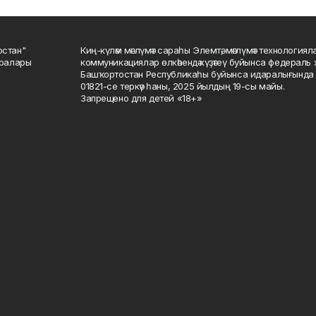
остан"
Киң-күләм мәғлүмәт сараһы Элемтә, мәғлүмәт технологиял
саралары
коммуникациялар өлкәһендә күҙәтеү буйынса федераль 
Башҡортостан Республикаһы буйынса идаралығында те
01821-се теркәү һаны, 2025 йылдың 19-сы майы.
Запрещено для детей «18+»