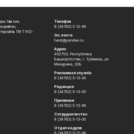
ары һәм киң
Телефон
хеҙмәттең
8 (34782) 5-12-96
ркәлгән, ПИ ТУ02-
Эл. почта
tvest@yandex.ru
Адрес
452750, Республика
Башкортостан, г. Туймазы, ул.
Мичурина, 20Б
Рекламная служба
8 (34782) 5-13-00
Редакция
8 (34782) 5-13-05
Приемная
8 (34782) 5-12-96
Сотрудничество
8 (34782) 5-13-05
Отдел кадров
8 (34782) 5-12-96