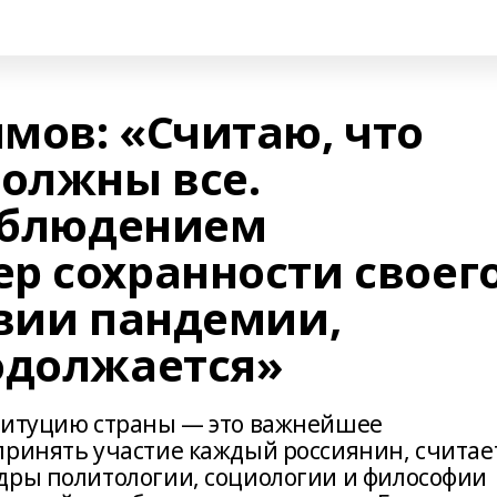
мов: «Считаю, что
должны все.
соблюдением
р сохранности своег
овии пандемии,
одолжается»
ституцию страны — это важнейшее
принять участие каждый россиянин, считае
дры политологии, социологии и философии