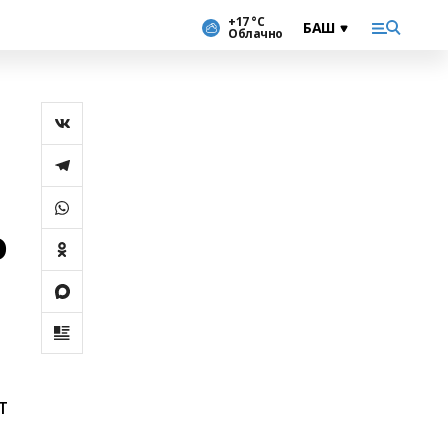
+17 °С
Облачно
о
т