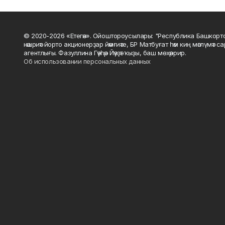
© 2020-2026 «Етегән». Ойоштороусылары: "Республика Башкорт
нәшриәт йорто акционерҙар йәмғиәте, БР Матбуғат һәм киң мәғлүмәт 
агентлығы. Фазуллина Гәүһәр Йәүҙәт ҡыҙы, баш мөхәррир.
Об использовании персональных данных