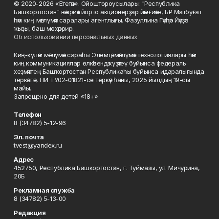
© 2020-2026 «Етегән». Ойоштороусылары: "Республика
Башкортостан" нәшриәт йорто акционерҙар йәмғиәте, БР Матбуғат
һәм киң мәғлүмәт саралары агентлығы. Фазуллина Гәүһәр Йәүҙәт
ҡыҙы, баш мөхәррир.
Об использовании персональных данных
Киң-күләм мәғлүмәт сараһы Элемтә, мәғлүмәт технологиялары һәм
киң коммуникациялар өлкәһендә күҙәтеү буйынса федераль
хеҙмәттең Башҡортостан Республикаһы буйынса идаралығында
теркәлгән, ПИ ТУ02-01821-се теркәү һаны, 2025 йылдың 19-сы
майы.
Запрещено для детей «18+»
Телефон
8 (34782) 5-12-96
Эл. почта
tvest@yandex.ru
Адрес
452750, Республика Башкортостан, г. Туймазы, ул. Мичурина,
20Б
Рекламная служба
8 (34782) 5-13-00
Редакция