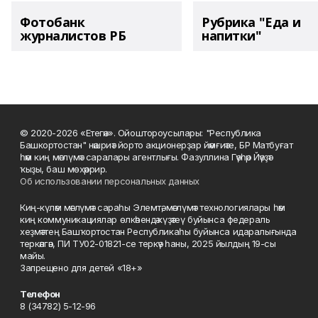
Фотобанк
Рубрика "Еда и
журналистов РБ
напитки"
© 2020-2026 «Етегән». Ойоштороусылары: "Республика
Башкортостан" нәшриәт йорто акционерҙар йәмғиәте, БР Матбуғат
һәм киң мәғлүмәт саралары агентлығы. Фазуллина Гәүһәр Йәүҙәт
ҡыҙы, баш мөхәррир.
Об использовании персональных данных
Киң-күләм мәғлүмәт сараһы Элемтә, мәғлүмәт технологиялары һәм
киң коммуникациялар өлкәһендә күҙәтеү буйынса федераль
хеҙмәттең Башҡортостан Республикаһы буйынса идаралығында
теркәлгән, ПИ ТУ02-01821-се теркәү һаны, 2025 йылдың 19-сы
майы.
Запрещено для детей «18+»
Телефон
8 (34782) 5-12-96