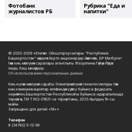
Фотобанк
Рубрика "Еда и
журналистов РБ
напитки"
© 2020-2026 «Етегән». Ойоштороусылары: "Республика
Башкортостан" нәшриәт йорто акционерҙар йәмғиәте, БР Матбуғат
һәм киң мәғлүмәт саралары агентлығы. Фазуллина Гәүһәр Йәүҙәт
ҡыҙы, баш мөхәррир.
Об использовании персональных данных
Киң-күләм мәғлүмәт сараһы Элемтә, мәғлүмәт технологиялары һәм
киң коммуникациялар өлкәһендә күҙәтеү буйынса федераль
хеҙмәттең Башҡортостан Республикаһы буйынса идаралығында
теркәлгән, ПИ ТУ02-01821-се теркәү һаны, 2025 йылдың 19-сы
майы.
Запрещено для детей «18+»
Телефон
8 (34782) 5-12-96