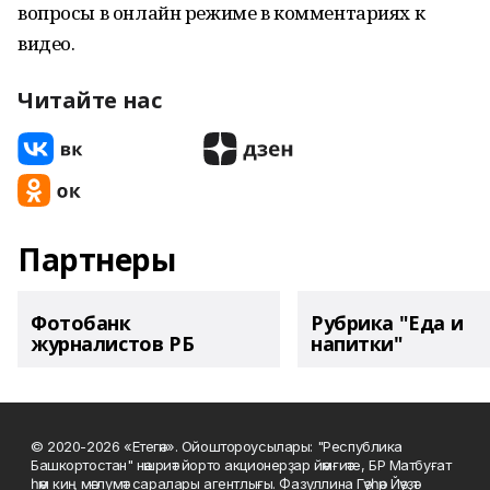
вопросы в онлайн режиме в комментариях к
видео.
Читайте нас
Партнеры
Фотобанк
Рубрика "Еда и
журналистов РБ
напитки"
© 2020-2026 «Етегән». Ойоштороусылары: "Республика
Башкортостан" нәшриәт йорто акционерҙар йәмғиәте, БР Матбуғат
һәм киң мәғлүмәт саралары агентлығы. Фазуллина Гәүһәр Йәүҙәт