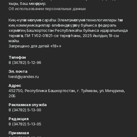
ҡыҙы, баш мөхәррир.
Об использовании персональных данных
Киң-күләм мәғлүмәт сараһы Элемтә, мәғлүмәт технологиялары һәм
киң коммуникациялар өлкәһендә күҙәтеү буйынса федераль
хеҙмәттең Башҡортостан Республикаһы буйынса идаралығында
теркәлгән, ПИ ТУ02-01821-се теркәү һаны, 2025 йылдың 19-сы
майы.
Запрещено для детей «18+»
Телефон
8 (34782) 5-12-96
Эл. почта
tvest@yandex.ru
Адрес
452750, Республика Башкортостан, г. Туймазы, ул. Мичурина,
20Б
Рекламная служба
8 (34782) 5-13-00
Редакция
8 (34782) 5-13-05
Приемная