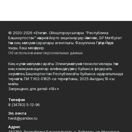
© 2020-2026 «Етегән». Ойоштороусылары: "Республика
Башкортостан" нәшриәт йорто акционерҙар йәмғиәте, БР Матбуғат
һәм киң мәғлүмәт саралары агентлығы. Фазуллина Гәүһәр Йәүҙәт
ҡыҙы, баш мөхәррир.
Об использовании персональных данных
Киң-күләм мәғлүмәт сараһы Элемтә, мәғлүмәт технологиялары һәм
киң коммуникациялар өлкәһендә күҙәтеү буйынса федераль
хеҙмәттең Башҡортостан Республикаһы буйынса идаралығында
теркәлгән, ПИ ТУ02-01821-се теркәү һаны, 2025 йылдың 19-сы
майы.
Запрещено для детей «18+»
Телефон
8 (34782) 5-12-96
Эл. почта
tvest@yandex.ru
Адрес
452750, Республика Башкортостан, г. Туймазы, ул. Мичурина,