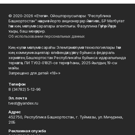
© 2020-2026 «Етегән». Ойоштороусылары: "Республика
Башкортостан" нәшриәт йорто акционерҙар йәмғиәте, БР Матбуғат
һәм киң мәғлүмәт саралары агентлығы. Фазуллина Гәүһәр Йәүҙәт
ҡыҙы, баш мөхәррир.
Об использовании персональных данных
Киң-күләм мәғлүмәт сараһы Элемтә, мәғлүмәт технологиялары һәм
киң коммуникациялар өлкәһендә күҙәтеү буйынса федераль
хеҙмәттең Башҡортостан Республикаһы буйынса идаралығында
теркәлгән, ПИ ТУ02-01821-се теркәү һаны, 2025 йылдың 19-сы
майы.
Запрещено для детей «18+»
Телефон
8 (34782) 5-12-96
Эл. почта
tvest@yandex.ru
Адрес
452750, Республика Башкортостан, г. Туймазы, ул. Мичурина,
20Б
Рекламная служба