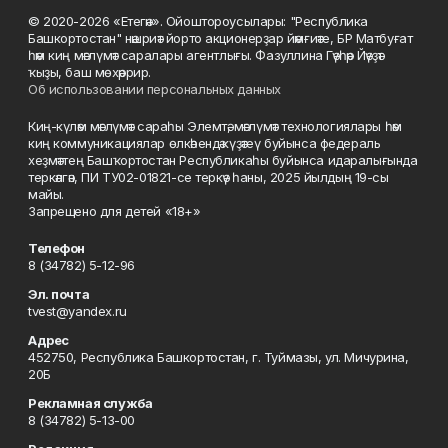
© 2020-2026 «Етегән». Ойоштороусылары: "Республика
Башкортостан" нәшриәт йорто акционерҙар йәмғиәте, БР Матбуғат
һәм киң мәғлүмәт саралары агентлығы. Фазуллина Гәүһәр Йәүҙәт
ҡыҙы, баш мөхәррир.
Об использовании персональных данных
Киң-күләм мәғлүмәт сараһы Элемтә, мәғлүмәт технологиялары һәм
киң коммуникациялар өлкәһендә күҙәтеү буйынса федераль
хеҙмәттең Башҡортостан Республикаһы буйынса идаралығында
теркәлгән, ПИ ТУ02-01821-се теркәү һаны, 2025 йылдың 19-сы
майы.
Запрещено для детей «18+»
Телефон
8 (34782) 5-12-96
Эл. почта
tvest@yandex.ru
Адрес
452750, Республика Башкортостан, г. Туймазы, ул. Мичурина,
20Б
Рекламная служба
8 (34782) 5-13-00