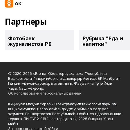
Партнеры
Фотобанк
Рубрика "Еда и
журналистов РБ
напитки"
© 2020-2026 «Етегән». Ойоштороусылары: "Республика
Башкортостан" нәшриәт йорто акционерҙар йәмғиәте, БР Матбуғат
һәм киң мәғлүмәт саралары агентлығы. Фазуллина Гәүһәр Йәүҙәт
ҡыҙы, баш мөхәррир.
Об использовании персональных данных
Киң-күләм мәғлүмәт сараһы Элемтә, мәғлүмәт технологиялары һәм
киң коммуникациялар өлкәһендә күҙәтеү буйынса федераль
хеҙмәттең Башҡортостан Республикаһы буйынса идаралығында
теркәлгән, ПИ ТУ02-01821-се теркәү һаны, 2025 йылдың 19-сы
майы.
Запрещено для детей «18+»