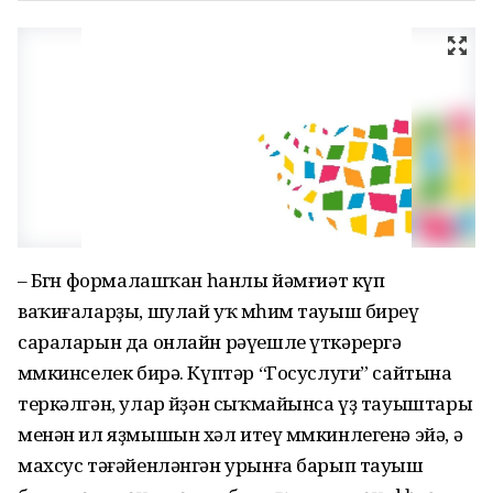
– Бөгөн формалашҡан һанлы йәмғиәт күп
ваҡиғаларҙы, шулай уҡ мөһим тауыш биреү
сараларын да онлайн рәүешле үткәрергә
мөмкинселек бирә. Күптәр “Госуслуги” сайтына
теркәлгән, улар өйҙән сыҡмайынса үҙ тауыштары
менән ил яҙмышын хәл итеү мөмкинлегенә эйә, ә
махсус тәғәйенләнгән урынға барып тауыш