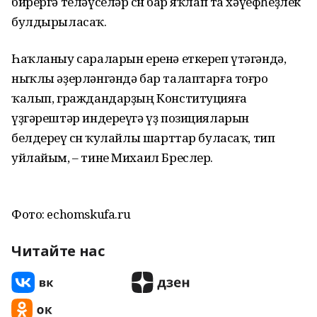
бирергә теләүселәр өсөн бар яҡлап та хәүефһеҙлек
булдырыласаҡ.
Һаҡланыу сараларын еренә еткереп үтәгәндә,
ныҡлы әҙерләнгәндә бар талаптарға тоғро
ҡалып, граждандарҙың Конституцияға
үҙгәрештәр индереүгә үҙ позицияларын
белдереү өсөн ҡулайлы шарттар буласаҡ, тип
уйлайым, – тине Михаил Бреслер.
Фото: echomskufa.ru
Читайте нас