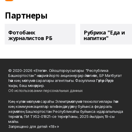
Партнеры
Фотобанк
Рубрика "Еда и
журналистов РБ
напитки"
© 2020-2026 «Етегән». Ойоштороусылары: "Республика
Башкортостан" нәшриәт йорто акционерҙар йәмғиәте, БР Матбуғат
һәм киң мәғлүмәт саралары агентлығы. Фазуллина Гәүһәр Йәүҙәт
ҡыҙы, баш мөхәррир.
Об использовании персональных данных
Киң-күләм мәғлүмәт сараһы Элемтә, мәғлүмәт технологиялары һәм
киң коммуникациялар өлкәһендә күҙәтеү буйынса федераль
хеҙмәттең Башҡортостан Республикаһы буйынса идаралығында
теркәлгән, ПИ ТУ02-01821-се теркәү һаны, 2025 йылдың 19-сы
майы.
Запрещено для детей «18+»