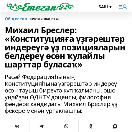
Общество
9 ИЮНЯ 2020, 07:26
Михаил Бреслер:
«Конституцияға үҙгәрештәр
индереүгә үҙ позицияларын
белдереү өсөн ҡулайлы
шарттар буласаҡ»
Рәсәй Федерацияһының
Конституцияһына үҙгәрештәр индереү
өсөн тауыш биреүгә күп ҡалманы, ошо
уңайҙан ӨДНТУ доценты, философия
фәндәре кандидаты Михаил Бреслер үҙ
фекере менән уртаклашты: