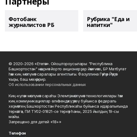
Партнеры
Фотобанк
Рубрика "Еда и
журналистов РБ
напитки"
© 2020-2026 «Етегән». Ойоштороусылары: "Республика
Башкортостан" нәшриәт йорто акционерҙар йәмғиәте, БР Матбуғат
һәм киң мәғлүмәт саралары агентлығы. Фазуллина Гәүһәр Йәүҙәт
ҡыҙы, баш мөхәррир.
Об использовании персональных данных
Киң-күләм мәғлүмәт сараһы Элемтә, мәғлүмәт технологиялары һәм
киң коммуникациялар өлкәһендә күҙәтеү буйынса федераль
хеҙмәттең Башҡортостан Республикаһы буйынса идаралығында
теркәлгән, ПИ ТУ02-01821-се теркәү һаны, 2025 йылдың 19-сы
майы.
Запрещено для детей «18+»
Телефон