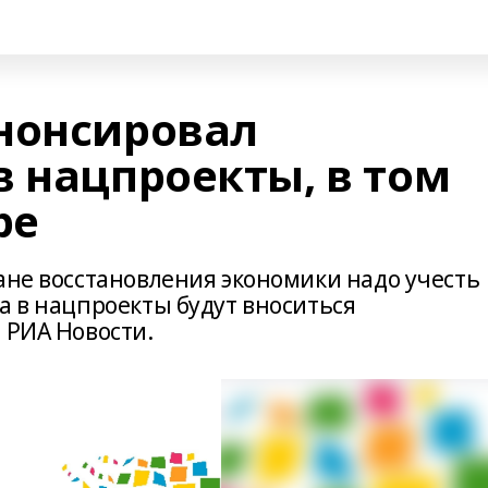
нонсировал
в нацпроекты, в том
ре
ане восстановления экономики надо учесть
а в нацпроекты будут вноситься
 РИА Новости.