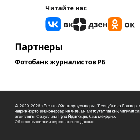
Читайте нас
Партнеры
Фотобанк журналистов РБ
© 2020-2026 «Етегән». Ойоштороусылары: "Республика Башкорт
нәшриәт йорто акционерҙар йәмғиәте, БР Матбуғат һәм киң мәғлүмәт 
агентлығы. Фазуллина Гәүһәр Йәүҙәт ҡыҙы, баш мөхәррир.
Об использовании персональных данных