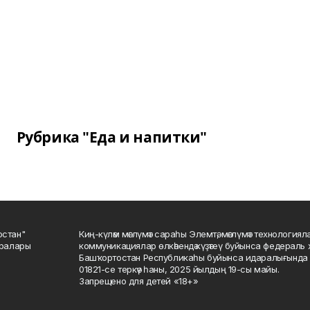
Рубрика "Еда и напитки"
остан"
Киң-күләм мәғлүмәт сараһы Элемтә, мәғлүмәт технологиял
саралары
коммуникациялар өлкәһендә күҙәтеү буйынса федераль 
Башҡортостан Республикаһы буйынса идаралығында те
01821-се теркәү һаны, 2025 йылдың 19-сы майы.
Запрещено для детей «18+»