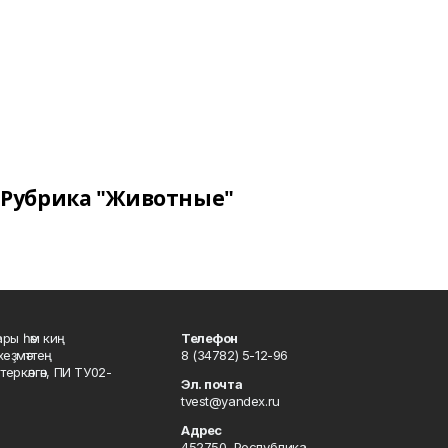
Рубрика "Животные"
ары һәм киң
Телефон
хеҙмәттең
8 (34782) 5-12-96
ркәлгән, ПИ ТУ02-
Эл. почта
tvest@yandex.ru
Адрес
452750, Республика