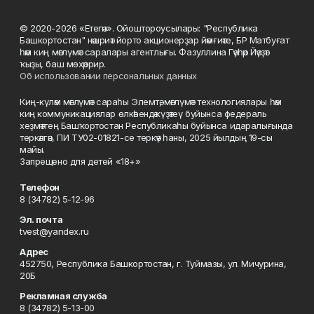
© 2020-2026 «Етегән». Ойоштороусылары: "Республика
Башкортостан" нәшриәт йорто акционерҙар йәмғиәте, БР Матбуғат
һәм киң мәғлүмәт саралары агентлығы. Фазуллина Гәүһәр Йәүҙәт
ҡыҙы, баш мөхәррир.
Об использовании персональных данных
Киң-күләм мәғлүмәт сараһы Элемтә, мәғлүмәт технологиялары һәм
киң коммуникациялар өлкәһендә күҙәтеү буйынса федераль
хеҙмәттең Башҡортостан Республикаһы буйынса идаралығында
теркәлгән, ПИ ТУ02-01821-се теркәү һаны, 2025 йылдың 19-сы
майы.
Запрещено для детей «18+»
Телефон
8 (34782) 5-12-96
Эл. почта
tvest@yandex.ru
Адрес
452750, Республика Башкортостан, г. Туймазы, ул. Мичурина,
20Б
Рекламная служба
8 (34782) 5-13-00