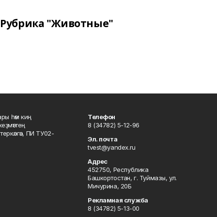
Рубрика "Животные"
ары һәм киң
Телефон
хеҙмәттең
8 (34782) 5-12-96
ркәлгән, ПИ ТУ02-
Эл. почта
tvest@yandex.ru
Адрес
452750, Республика
Башкортостан, г. Туймазы, ул.
Мичурина, 20Б
Рекламная служба
8 (34782) 5-13-00