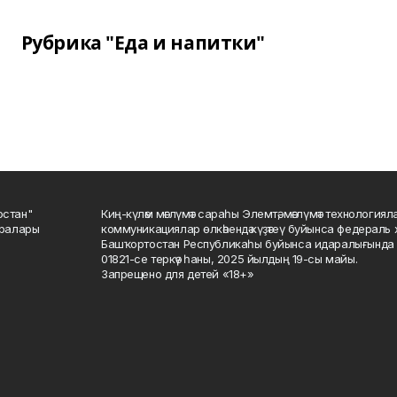
Рубрика "Еда и напитки"
остан"
Киң-күләм мәғлүмәт сараһы Элемтә, мәғлүмәт технологиял
саралары
коммуникациялар өлкәһендә күҙәтеү буйынса федераль 
Башҡортостан Республикаһы буйынса идаралығында те
01821-се теркәү һаны, 2025 йылдың 19-сы майы.
Запрещено для детей «18+»