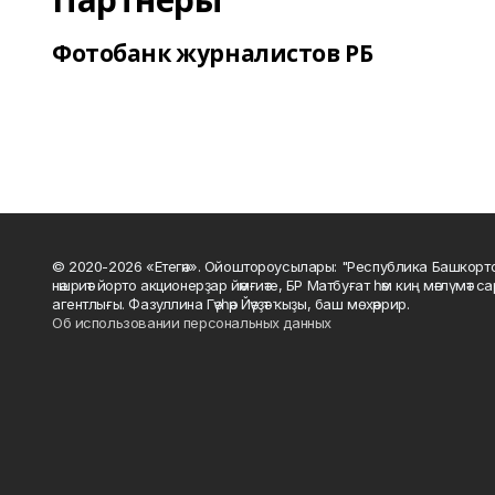
Фотобанк журналистов РБ
© 2020-2026 «Етегән». Ойоштороусылары: "Республика Башкорт
нәшриәт йорто акционерҙар йәмғиәте, БР Матбуғат һәм киң мәғлүмәт 
агентлығы. Фазуллина Гәүһәр Йәүҙәт ҡыҙы, баш мөхәррир.
Об использовании персональных данных