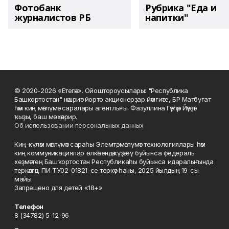
Фотобанк
Рубрика "Еда и
журналистов РБ
напитки"
© 2020-2026 «Етегән». Ойоштороусылары: "Республика
Башкортостан" нәшриәт йорто акционерҙар йәмғиәте, БР Матбуғат
һәм киң мәғлүмәт саралары агентлығы. Фазуллина Гәүһәр Йәүҙәт
ҡыҙы, баш мөхәррир.
Об использовании персональных данных
Киң-күләм мәғлүмәт сараһы Элемтә, мәғлүмәт технологиялары һәм
киң коммуникациялар өлкәһендә күҙәтеү буйынса федераль
хеҙмәттең Башҡортостан Республикаһы буйынса идаралығында
теркәлгән, ПИ ТУ02-01821-се теркәү һаны, 2025 йылдың 19-сы
майы.
Запрещено для детей «18+»
Телефон
8 (34782) 5-12-96