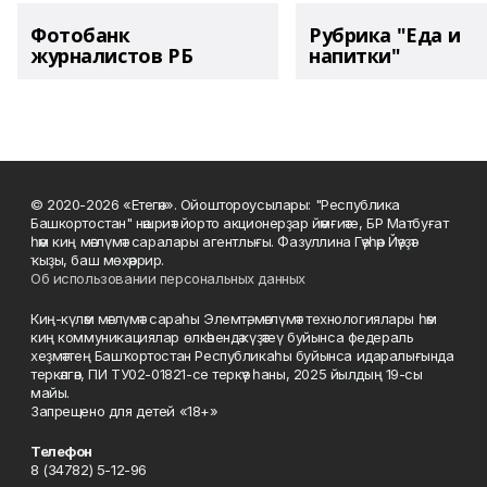
Фотобанк
Рубрика "Еда и
журналистов РБ
напитки"
© 2020-2026 «Етегән». Ойоштороусылары: "Республика
Башкортостан" нәшриәт йорто акционерҙар йәмғиәте, БР Матбуғат
һәм киң мәғлүмәт саралары агентлығы. Фазуллина Гәүһәр Йәүҙәт
ҡыҙы, баш мөхәррир.
Об использовании персональных данных
Киң-күләм мәғлүмәт сараһы Элемтә, мәғлүмәт технологиялары һәм
киң коммуникациялар өлкәһендә күҙәтеү буйынса федераль
хеҙмәттең Башҡортостан Республикаһы буйынса идаралығында
теркәлгән, ПИ ТУ02-01821-се теркәү һаны, 2025 йылдың 19-сы
майы.
Запрещено для детей «18+»
Телефон
8 (34782) 5-12-96